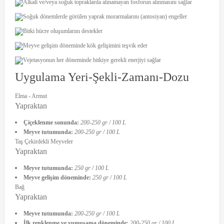
Alkali ve/veya soğuk topraklarda alınamayan fosforun alınmasını sağlar
Soğuk dönemlerde görülen yaprak morarmalarını (antosiyan) engeller
Bitki hücre oluşumlarını destekler
Meyve gelişim döneminde kök gelişimini teşvik eder
Vejetasyonun her döneminde bitkiye gerekli enerjiyi sağlar
Uygulama Yeri-Şekli-Zamanı-Dozu
Elma - Armut
Yapraktan
Çiçeklenme sonunda:
200-250 gr / 100 L
Meyve tutumunda:
200-250 gr / 100 L
Taş Çekirdekli Meyveler
Yapraktan
Meyve tutumunda:
250 gr / 100 L
Meyve gelişim döneminde:
250 gr / 100 L
Bağ
Yapraktan
Meyve tutumunda:
200-250 gr / 100 L
İlk renklenme ve yumuşama döneminde:
200-250 gr / 100 L