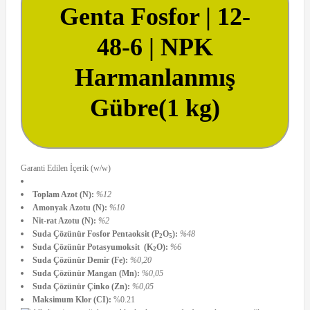
Genta Fosfor | 12-
48-6 | NPK
Harmanlanmış
Gübre(1 kg)
Garanti Edilen İçerik (w/w)
Toplam Azot (N):
%12
Amonyak Azotu (N):
%10
Nit-rat Azotu (N):
%2
Suda Çözünür Fosfor Pentaoksit (P
O
):
%48
2
5
Suda Çözünür Potasyumoksit (K
O):
%6
2
Suda Çözünür Demir (Fe):
%0,20
Suda Çözünür Mangan (Mn):
%0,05
Suda Çözünür Çinko (Zn):
%0,05
Maksimum Klor (CI):
%0.21