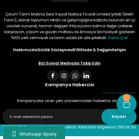
Bu ürün çok neşeli değil aynı
anda süs yoncasıyla ektim.
Çorum Tarım Makina Sera İnşaat Nakliye Ticaret Limited Şirketi (Melih
Bunun akibeti 2024 yazına belli
Tarım), olarak toplumun refahı ve gelişmişliğine katkıda bulunan en iyi
olacak
ürünleri sunarak, tarımın değişen ihtiyaçlarını katma değer üreterek
karşılayan, çözüm ve güven mottosu ile Amasya’da faaliyet gösteren
S... Ö... | 23/01/2024
%100 yerli sermayeli ve tarım odaklı bir aile şirketidir.
Daha Çok
Hakkımızda
Gizlilik Sözleşmesi
KVKK
İade & Değişim
İletişim
Deneyimini Paylaş
Bizi Sosyal Medyada Takip Edin
Kampanya Habercisi
Kampanyalar ve en yeni ürünlerimizden haberiniz olsun
Kaydet
2025 © MD Creative tüm hakları saklıdır. Kredi kartı bilgileriniz 256 bit SSL
sertifikası ile %100 güvende!
Whatsapp Sipariş