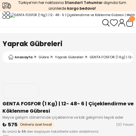
Türkiye’nin her noktasına
Standart Tohumlar
dışında tüm
Geri Dön
Geri Dön
Geri Dön
Geri Dön
Geri Dön
ürünlerde
kargo bedava!
ğı
iştirme
enleyiciler
ları
leri
zemeleri
kürt
Yaprak Gübreleri
arı
releri
lendirme
k Asit
Anasayfa
Gübre
Yaprak Gübreleri
GENTA FOSFOR (1 Kg) | 12- 
leri
ipmanlar
balaj
rı
r
 Ürünleri
iciler
GENTA FOSFOR (1 Kg) | 12- 48- 6 | Çiçeklendirme ve
arı
eler
 Ürünleri
Köklenme Gübresi
Meyve gelişim döneminde çiçeklenme ve kök gelişimini teşvik eder
humlar
Ürünleri
₺ 575
Online'a özel fırsat
(0) Yorum
Bu ürünü
₺ 59
den başlayan taksitlerle satın alabilirsiniz.