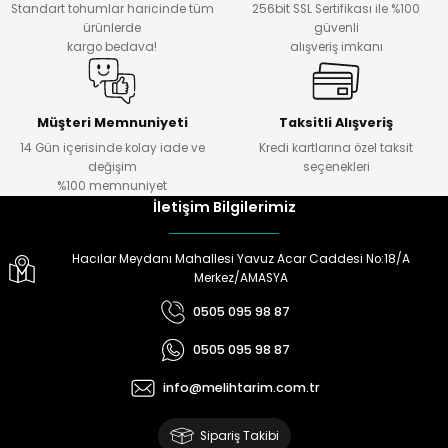
Standart tohumlar haricinde tüm
256bit SSL Sertifikası ile %100
tanımlanmış, sipariş ettiğimiz
Bu ürüne benzer farklı alternatifler olmalı.
ürünlerde
güvenli
ürünü teslim alırken bir sürpriz
kargo bedava!
alışveriş imkanı
ile karşılaşmıyorsunuz.
Paketleme ve sevkiyatta da
başarılı.
Müşteri Memnuniyeti
Taksitli Alışveriş
Ö... Ö... | 24/01/2024
14 Gün içerisinde kolay iade ve
Kredi kartlarına özel taksit
Gönder
değişim
seçenekleri
Ürün hazırlamada
%100 memnuniyet
,göndermede,telefonda bilgi
İletişim Bilgilerimiz
almada çok yardımcılar.Melih
Tarıma teşekkürler.
Hacılar Meydanı Mahallesi Yavuz Acar Caddesi No:18/A
Doğan Zeki Gürbüz | 23/01/2024
Merkez/AMASYA
0505 095 98 87
Ürün elime çok çabuk ulaştı.
Henüz kullanmadım.
0505 095 98 87
Kullandığımda yorum
yapacağım
info@melihtarim.com.tr
Memnun Akkan | 23/01/2024
Sipariş Takibi