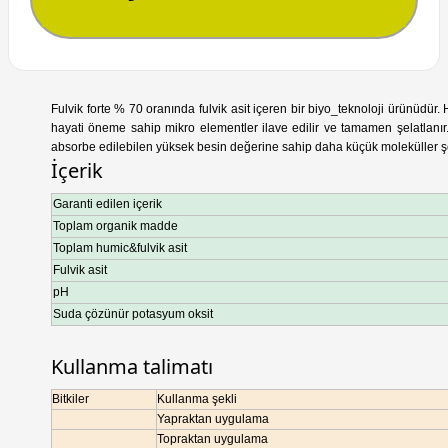
Fulvik forte % 70 oranında fulvik asit içeren bir biyo_teknoloji ürünüdür. H
hayati öneme sahip mikro elementler ilave edilir ve tamamen şelatlanır.
absorbe edilebilen yüksek besin değerine sahip daha küçük moleküller şe
İçerik
Garanti edilen içerik
Toplam organik madde
Toplam humic&fulvik asit
Fulvik asit
pH
Suda çözünür potasyum oksit
Kullanma talimatı
Bitkiler
Kullanma şekli
Yapraktan uygulama
Topraktan uygulama