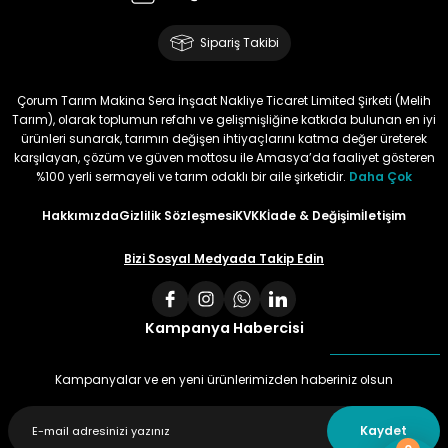
Memnun Akkan | 23/01/2024
Sipariş Takibi
Bu ürün çok neşeli değil aynı
anda süs yoncasıyla ektim.
Çorum Tarım Makina Sera İnşaat Nakliye Ticaret Limited Şirketi (Melih
Bunun akibeti 2024 yazına belli
Tarım), olarak toplumun refahı ve gelişmişliğine katkıda bulunan en iyi
olacak
ürünleri sunarak, tarımın değişen ihtiyaçlarını katma değer üreterek
karşılayan, çözüm ve güven mottosu ile Amasya’da faaliyet gösteren
S... Ö... | 23/01/2024
%100 yerli sermayeli ve tarım odaklı bir aile şirketidir.
Daha Çok
Hakkımızda
Gizlilik Sözleşmesi
KVKK
İade & Değişim
İletişim
Deneyimini Paylaş
Bizi Sosyal Medyada Takip Edin
Kampanya Habercisi
Kampanyalar ve en yeni ürünlerimizden haberiniz olsun
Kaydet