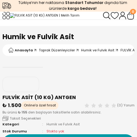
Türkiye’nin her noktasına
Standart Tohumlar
dışında tüm
Geri Dön
Geri Dön
Geri Dön
Geri Dön
Geri Dön
ürünlerde
kargo bedava!
0
ğı
iştirme
enleyiciler
Humik ve Fulvik Asit
ları
leri
zemeleri
kürt
Anasayfa
Toprak Düzenleyiciler
Humik ve Fulvik Asit
FULVİK AS
arı
releri
lendirme
k Asit
leri
ipmanlar
balaj
rı
r
 Ürünleri
iciler
FULVİK ASİT (10 KG) ANTGEN
₺ 1.500
arı
eler
 Ürünleri
Online'a özel fırsat
(0) Yorum
Bu ürünü
₺ 155
den başlayan taksitlerle satın alabilirsiniz.
Taksit Seçenekleri
humlar
Ürünleri
Kategori
Humik ve Fulvik Asit
Stok Durumu
Stokta yok