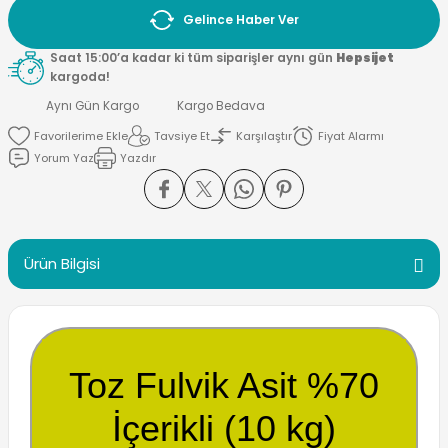
Gelince Haber Ver
Saat 15:00’a kadar ki tüm siparişler aynı gün
Hepsijet
kargoda!
Aynı Gün Kargo
Kargo Bedava
Tavsiye Et
Karşılaştır
Fiyat Alarmı
Yorum Yaz
Yazdır
Ürün Bilgisi
Toz Fulvik Asit %70
İçerikli (10 kg)