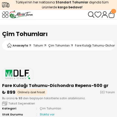
Türkiye’nin her noktasına
Standart Tohumlar
dışında tüm
Geri Dön
Geri Dön
Geri Dön
Geri Dön
Geri Dön
ürünlerde
kargo bedava!
ğı
iştirme
enleyiciler
Çim Tohumları
ları
leri
zemeleri
kürt
Anasayfa
Tohum
Çim Tohumları
Fare Kulağı Tohumu-Dichon
arı
releri
lendirme
k Asit
leri
ipmanlar
balaj
rı
r
 Ürünleri
iciler
Fare Kulağı Tohumu-Dichondra Repens-500 gr
arı
eler
 Ürünleri
₺ 899
Online'a özel fırsat
(0) Yorum
Bu ürünü
₺ 93
den başlayan taksitlerle satın alabilirsiniz.
humlar
Ürünleri
Taksit Seçenekleri
Kategori
Çim Tohumları
Stok Durumu
Stokta var