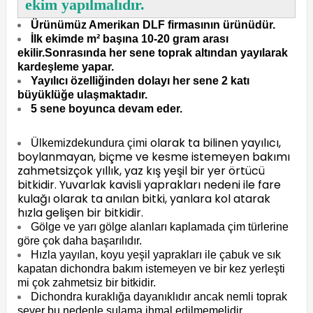
ekim yapılmalıdır.
Ürünümüz Amerikan DLF firmasının ürünüdür.
İlk ekimde m² başına 10-20 gram arası
ekilir.Sonrasında her sene toprak altından yayılarak
kardeşleme yapar.
Yayılıcı özelliğinden dolayı her sene 2 katı
büyüklüğe ulaşmaktadır.
5 sene boyunca devam eder.
olarak ta bilinen yayılıcı,
Ülkemizdekundura çimi
boylanmayan, biçme ve kesme istemeyen bakımı
zahmetsizçok yıllık, yaz kış yeşil bir yer örtücü
bitkidir. Yuvarlak kavisli yaprakları nedeni ile fare
kulağı olarak ta anılan bitki, yanlara kol atarak
hızla gelişen bir bitkidir.
Gölge ve yarı gölge alanları kaplamada çim türlerine
göre çok daha başarılıdır.
Hızla yayılan, koyu yeşil yaprakları ile çabuk ve sık
kapatan dichondra bakım istemeyen ve bir kez yerleşti
mi çok zahmetsiz bir bitkidir.
Dichondra kuraklığa dayanıklıdır ancak nemli toprak
sever bu nedenle sulama ihmal edilmemelidir.