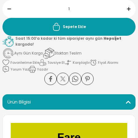
Sepete Ekle
Saat 15:00’a kadar ki tüm siparişler aynı gün
Hepsijet
kargoda!
Aynı Gün Kargo
Stoktan Teslim
Tavsiye Et
Karşılaştır
Fiyat Alarmı
Yorum Yaz
Yazdır
Ürün Bilgisi
Fare