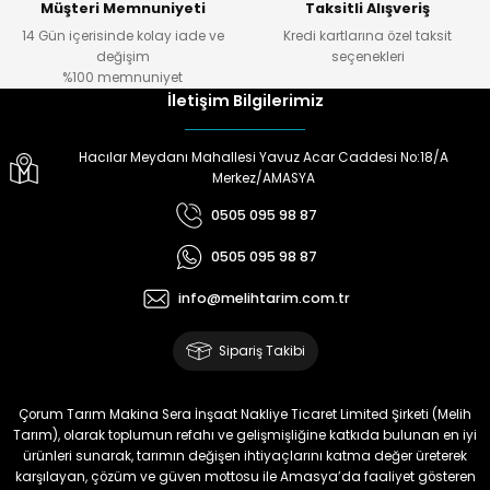
Müşteri Memnuniyeti
Taksitli Alışveriş
Ö... Ö... | 24/01/2024
14 Gün içerisinde kolay iade ve
Kredi kartlarına özel taksit
Gönder
değişim
seçenekleri
Ürün hazırlamada
%100 memnuniyet
,göndermede,telefonda bilgi
İletişim Bilgilerimiz
almada çok yardımcılar.Melih
Tarıma teşekkürler.
Hacılar Meydanı Mahallesi Yavuz Acar Caddesi No:18/A
Doğan Zeki Gürbüz | 23/01/2024
Merkez/AMASYA
0505 095 98 87
Ürün elime çok çabuk ulaştı.
Henüz kullanmadım.
0505 095 98 87
Kullandığımda yorum
yapacağım
info@melihtarim.com.tr
Memnun Akkan | 23/01/2024
Sipariş Takibi
Bu ürün çok neşeli değil aynı
anda süs yoncasıyla ektim.
Çorum Tarım Makina Sera İnşaat Nakliye Ticaret Limited Şirketi (Melih
Bunun akibeti 2024 yazına belli
Tarım), olarak toplumun refahı ve gelişmişliğine katkıda bulunan en iyi
olacak
ürünleri sunarak, tarımın değişen ihtiyaçlarını katma değer üreterek
karşılayan, çözüm ve güven mottosu ile Amasya’da faaliyet gösteren
S... Ö... | 23/01/2024