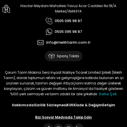
Hacılar Meydanı Mahallesi Yavuz Acar Caddesi No:18/A
Doğan Zeki Gürbüz | 23/01/2024
Merkez/AMASYA
0505 095 98 87
Ürün elime çok çabuk ulaştı.
Henüz kullanmadım.
0505 095 98 87
Kullandığımda yorum
yapacağım
info@melihtarim.com.tr
Memnun Akkan | 23/01/2024
Sipariş Takibi
Bu ürün çok neşeli değil aynı
anda süs yoncasıyla ektim.
Çorum Tarım Makina Sera İnşaat Nakliye Ticaret Limited Şirketi (Melih
Bunun akibeti 2024 yazına belli
Tarım), olarak toplumun refahı ve gelişmişliğine katkıda bulunan en iyi
olacak
ürünleri sunarak, tarımın değişen ihtiyaçlarını katma değer üreterek
karşılayan, çözüm ve güven mottosu ile Amasya’da faaliyet gösteren
S... Ö... | 23/01/2024
%100 yerli sermayeli ve tarım odaklı bir aile şirketidir.
Daha Çok
Hakkımızda
Gizlilik Sözleşmesi
KVKK
İade & Değişim
İletişim
Deneyimini Paylaş
Bizi Sosyal Medyada Takip Edin