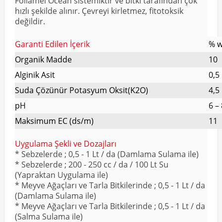
Foliamel Ocean sistemiktir ve bitki tarafından çok
hızlı şekilde alınır. Çevreyi kirletmez, fitotoksik
değildir.
Garanti Edilen İçerik
% 
Organik Madde
10
Alginik Asit
0,5
Suda Çözünür Potasyum Oksit(K2O)
4,5
pH
6 –
Maksimum EC (ds/m)
11
Uygulama Şekli ve Dozajları
* Sebzelerde ; 0,5 - 1 Lt / da (Damlama Sulama ile)
* Sebzelerde ; 200 - 250 cc / da / 100 Lt Su
(Yapraktan Uygulama ile)
* Meyve Ağaçları ve Tarla Bitkilerinde ; 0,5 - 1 Lt / da
(Damlama Sulama ile)
* Meyve Ağaçları ve Tarla Bitkilerinde ; 0,5 - 1 Lt / da
(Salma Sulama ile)