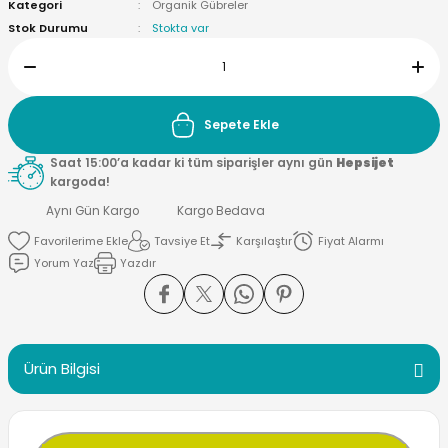
Kategori
Organik Gübreler
Stok Durumu
Stokta var
Sepete Ekle
Saat 15:00’a kadar ki tüm siparişler aynı gün
Hepsijet
kargoda!
Aynı Gün Kargo
Kargo Bedava
Tavsiye Et
Karşılaştır
Fiyat Alarmı
Yorum Yaz
Yazdır
Ürün Bilgisi