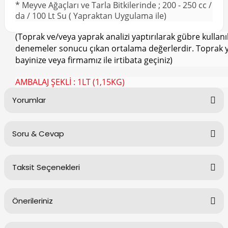
* Meyve Ağaçları ve Tarla Bitkilerinde ; 200 - 250 cc /
da / 100 Lt Su ( Yapraktan Uygulama ile)
(Toprak ve/veya yaprak analizi yaptırılarak gübre kullanı
denemeler sonucu çıkan ortalama değerlerdir. Toprak yapıl
bayinize veya firmamız ile irtibata geçiniz)
AMBALAJ ŞEKLİ : 1LT (1,15KG)
Yorumlar
Soru & Cevap
Bu ürüne ilk yorumu siz yapın!
Taksit Seçenekleri
Yorum Yaz
Ürün hakkında henüz soru sorulmamış.
Önerileriniz
Soru Sor