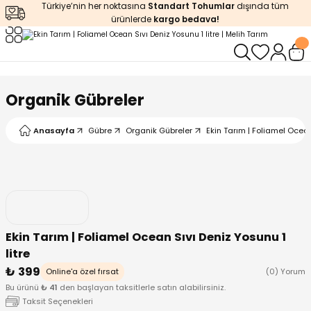
Türkiye’nin her noktasına
Standart Tohumlar
dışında tüm
Geri Dön
Geri Dön
Geri Dön
Geri Dön
Geri Dön
ürünlerde
kargo bedava!
ğı
iştirme
enleyiciler
ları
leri
zemeleri
kürt
Organik Gübreler
arı
releri
lendirme
k Asit
Anasayfa
Gübre
Organik Gübreler
Ekin Tarım | Foliamel Ocean
leri
ipmanlar
balaj
rı
r
 Ürünleri
iciler
Ekin Tarım | Foliamel Ocean Sıvı Deniz Yosunu 1
arı
eler
 Ürünleri
litre
₺ 399
Online'a özel fırsat
(0) Yorum
humlar
Ürünleri
Bu ürünü
₺ 41
den başlayan taksitlerle satın alabilirsiniz.
Taksit Seçenekleri