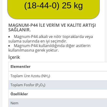
(18-44-0) 25 kg
MAGNUM-P44 İLE VERİM VE KALİTE ARTIŞI
SAĞLANIR.
Magnum-P44 alkali ve nötr topraklarda veya
sulama sularında en iyi seçimdir.
Magnum-P44 kullanıldığında diğer asitlerin
kullanılmasına gerek yoktur.
İçerik
Elementler
Toplam Üre Azotu (NH
)
2
Toplam Fosfor (P
O
)
2
5
Özellikler
Nem