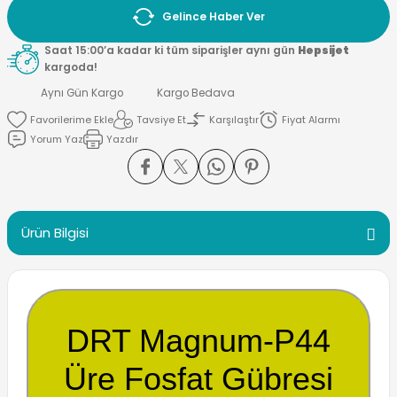
Gelince Haber Ver
Saat 15:00’a kadar ki tüm siparişler aynı gün
Hepsijet
kargoda!
Aynı Gün Kargo
Kargo Bedava
Tavsiye Et
Karşılaştır
Fiyat Alarmı
Yorum Yaz
Yazdır
Ürün Bilgisi
DRT Magnum-P44
Üre Fosfat Gübresi