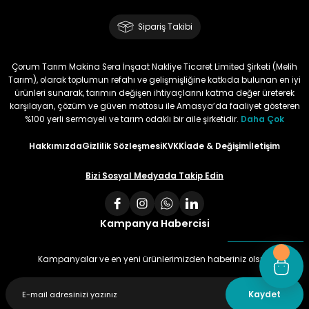
Memnun Akkan | 23/01/2024
Sipariş Takibi
Bu ürün çok neşeli değil aynı
anda süs yoncasıyla ektim.
Çorum Tarım Makina Sera İnşaat Nakliye Ticaret Limited Şirketi (Melih
Bunun akibeti 2024 yazına belli
Tarım), olarak toplumun refahı ve gelişmişliğine katkıda bulunan en iyi
olacak
ürünleri sunarak, tarımın değişen ihtiyaçlarını katma değer üreterek
karşılayan, çözüm ve güven mottosu ile Amasya’da faaliyet gösteren
S... Ö... | 23/01/2024
%100 yerli sermayeli ve tarım odaklı bir aile şirketidir.
Daha Çok
Hakkımızda
Gizlilik Sözleşmesi
KVKK
İade & Değişim
İletişim
Deneyimini Paylaş
Bizi Sosyal Medyada Takip Edin
Kampanya Habercisi
Kampanyalar ve en yeni ürünlerimizden haberiniz olsun
Kaydet