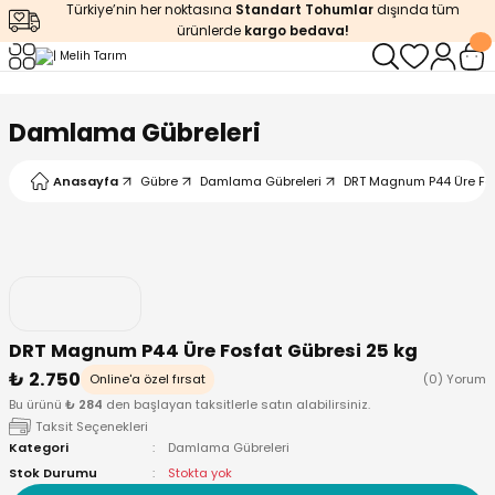
Türkiye’nin her noktasına
Standart Tohumlar
dışında tüm
Geri Dön
Geri Dön
Geri Dön
Geri Dön
Geri Dön
ürünlerde
kargo bedava!
ğı
iştirme
enleyiciler
Damlama Gübreleri
ları
leri
zemeleri
kürt
Anasayfa
Gübre
Damlama Gübreleri
DRT Magnum P44 Üre Fos
arı
releri
lendirme
k Asit
leri
ipmanlar
balaj
rı
r
 Ürünleri
iciler
DRT Magnum P44 Üre Fosfat Gübresi 25 kg
₺ 2.750
arı
eler
 Ürünleri
Online'a özel fırsat
(0) Yorum
Bu ürünü
₺ 284
den başlayan taksitlerle satın alabilirsiniz.
Taksit Seçenekleri
humlar
Ürünleri
Kategori
Damlama Gübreleri
Stok Durumu
Stokta yok