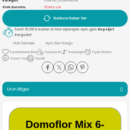
Kategori
Fide ve Çimlendirme
Stok Durumu
Stokta yok
Gelince Haber Ver
Saat 15:00’a kadar ki tüm siparişler aynı gün
Hepsijet
kargoda!
Hızlı Gönderi
Aynı Gün Kargo
Tavsiye Et
Karşılaştır
Fiyat Alarmı
Yorum Yaz
Yazdır
Ürün Bilgisi
Domoflor Mix 6-