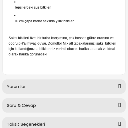
Tepsilerdeki süs bitkileri;
10 cm çapa kadar saksıda yıllık bitkiler.
Saksı bitkileri özel bir turba karışımına, çok hassas gübre oranına ve
doğru pH'a ihtiyaç duyar.
Domoflor Mix alt tabakalarımızı saksı bitkileri
için kullandığınızda bitkileriniz verimli olacak, harika tadacak ve ideal
olarak harika görünecek!
Yorumlar
Soru & Cevap
Bu ürüne ilk yorumu siz yapın!
Taksit Seçenekleri