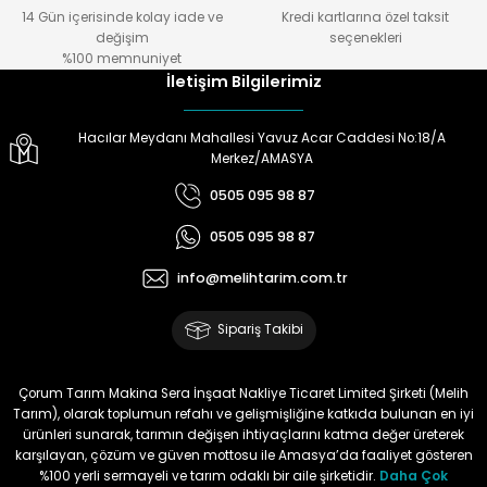
14 Gün içerisinde kolay iade ve
Kredi kartlarına özel taksit
Gönder
değişim
seçenekleri
Ürün hazırlamada
%100 memnuniyet
,göndermede,telefonda bilgi
İletişim Bilgilerimiz
almada çok yardımcılar.Melih
Tarıma teşekkürler.
Hacılar Meydanı Mahallesi Yavuz Acar Caddesi No:18/A
Doğan Zeki Gürbüz | 23/01/2024
Merkez/AMASYA
0505 095 98 87
Ürün elime çok çabuk ulaştı.
Henüz kullanmadım.
0505 095 98 87
Kullandığımda yorum
yapacağım
info@melihtarim.com.tr
Memnun Akkan | 23/01/2024
Sipariş Takibi
Bu ürün çok neşeli değil aynı
anda süs yoncasıyla ektim.
Çorum Tarım Makina Sera İnşaat Nakliye Ticaret Limited Şirketi (Melih
Bunun akibeti 2024 yazına belli
Tarım), olarak toplumun refahı ve gelişmişliğine katkıda bulunan en iyi
olacak
ürünleri sunarak, tarımın değişen ihtiyaçlarını katma değer üreterek
karşılayan, çözüm ve güven mottosu ile Amasya’da faaliyet gösteren
S... Ö... | 23/01/2024
%100 yerli sermayeli ve tarım odaklı bir aile şirketidir.
Daha Çok