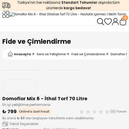
Türkiye’nin her noktasına
Standart Tohumlar
dışında tüm
Geri Dön
Geri Dön
Geri Dön
Geri Dön
Geri Dön
ürünlerde
kargo bedava!
0
ğı
iştirme
enleyiciler
ları
leri
zemeleri
kürt
Fide ve Çimlendirme
arı
releri
lendirme
k Asit
Anasayfa
Sera ve Yetiştirme
Fide ve Çimlendirme
Domoflor Mix
leri
ipmanlar
balaj
rı
r
 Ürünleri
iciler
Domoflor Mix 6 - İthal Torf 70 Litre
arı
eler
 Ürünleri
En iyi yetiştirme performansı
₺ 799
Online'a özel fırsat
(0) Yorum
humlar
Ürünleri
Bu ürünü
₺ 83
den başlayan taksitlerle satın alabilirsiniz.
Taksit Seçenekleri