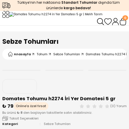
Türkiye’nin her noktasına
Standart Tohumlar
dışında tüm
Geri Dön
Geri Dön
Geri Dön
Geri Dön
Geri Dön
ürünlerde
kargo bedava!
0
ğı
iştirme
enleyiciler
ları
leri
zemeleri
kürt
Sebze Tohumları
arı
releri
lendirme
k Asit
Anasayfa
Tohum
Sebze Tohumları
Domates Tohumu h2274 İri 
leri
ipmanlar
balaj
rı
r
 Ürünleri
iciler
Domates Tohumu h2274 İri Yer Domatesi 5 gr
arı
eler
 Ürünleri
₺ 79
Online'a özel fırsat
(0) Yorum
Bu ürünü
₺ 8
den başlayan taksitlerle satın alabilirsiniz.
humlar
Ürünleri
Taksit Seçenekleri
Kategori
Sebze Tohumları