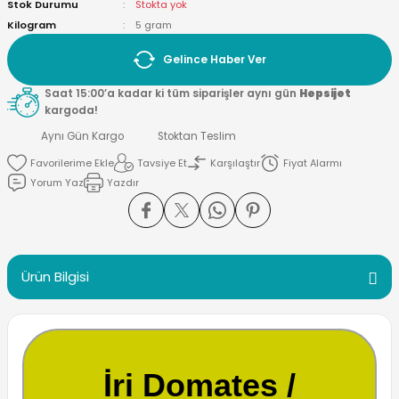
Stok Durumu
Stokta yok
Kilogram
5 gram
Gelince Haber Ver
Saat 15:00’a kadar ki tüm siparişler aynı gün
Hepsijet
kargoda!
Aynı Gün Kargo
Stoktan Teslim
Tavsiye Et
Karşılaştır
Fiyat Alarmı
Yorum Yaz
Yazdır
Ürün Bilgisi
İri Domates /