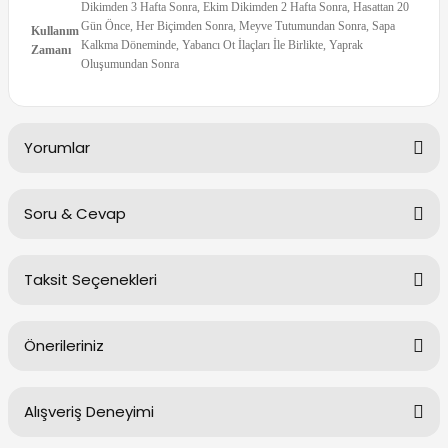
Dikimden 3 Hafta Sonra, Ekim Dikimden 2 Hafta Sonra, Hasattan 20
Gün Önce, Her Biçimden Sonra, Meyve Tutumundan Sonra, Sapa
Kullanım
Kalkma Döneminde, Yabancı Ot İlaçları İle Birlikte, Yaprak
Zamanı
Oluşumundan Sonra
Yorumlar
Soru & Cevap
Bu ürüne ilk yorumu siz yapın!
Taksit Seçenekleri
Yorum Yaz
Ürün hakkında henüz soru sorulmamış.
Önerileriniz
Soru Sor
Alışveriş Deneyimi
Bu ürünün fiyat bilgisi, resim, ürün açıklamalarında ve diğer
konularda yetersiz gördüğünüz noktaları öneri formunu