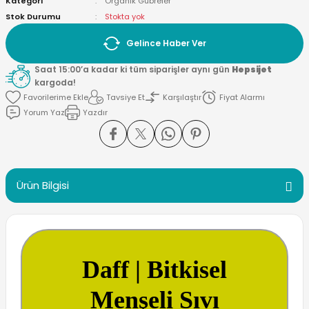
Kategori
Organik Gübreler
Stok Durumu
Stokta yok
Gelince Haber Ver
Saat 15:00’a kadar ki tüm siparişler aynı gün
Hepsijet
kargoda!
Tavsiye Et
Karşılaştır
Fiyat Alarmı
Yorum Yaz
Yazdır
Ürün Bilgisi
Daff | Bitkisel
Menşeli Sıvı