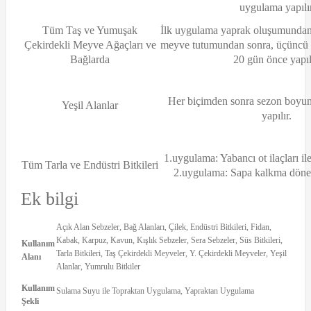
uygulama yapılı
Tüm Taş ve Yumuşak
İlk uygulama yaprak oluşumundan
Çekirdekli Meyve Ağaçları ve
meyve tutumundan sonra, üçüncü 
Bağlarda
20 gün önce yapılı
Her biçimden sonra sezon boyu
Yeşil Alanlar
yapılır.
1.uygulama: Yabancı ot ilaçları ile 
Tüm Tarla ve Endüstri Bitkileri
2.uygulama: Sapa kalkma dönem
Ek bilgi
Açık Alan Sebzeler, Bağ Alanları, Çilek, Endüstri Bitkileri, Fidan,
Kabak, Karpuz, Kavun, Kışlık Sebzeler, Sera Sebzeler, Süs Bitkileri,
Kullanım
Tarla Bitkileri, Taş Çekirdekli Meyveler, Y. Çekirdekli Meyveler, Yeşil
Alanı
Alanlar, Yumrulu Bitkiler
Kullanım
Sulama Suyu ile Topraktan Uygulama, Yapraktan Uygulama
Şekli