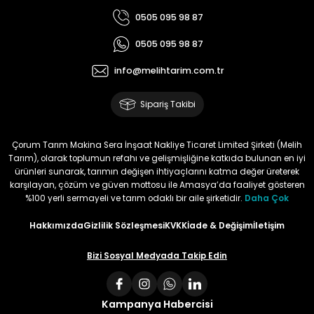
0505 095 98 87
Ürün elime çok çabuk ulaştı.
Henüz kullanmadım.
0505 095 98 87
Kullandığımda yorum
yapacağım
info@melihtarim.com.tr
Memnun Akkan | 23/01/2024
Sipariş Takibi
Bu ürün çok neşeli değil aynı
anda süs yoncasıyla ektim.
Çorum Tarım Makina Sera İnşaat Nakliye Ticaret Limited Şirketi (Melih
Bunun akibeti 2024 yazına belli
Tarım), olarak toplumun refahı ve gelişmişliğine katkıda bulunan en iyi
olacak
ürünleri sunarak, tarımın değişen ihtiyaçlarını katma değer üreterek
karşılayan, çözüm ve güven mottosu ile Amasya’da faaliyet gösteren
S... Ö... | 23/01/2024
%100 yerli sermayeli ve tarım odaklı bir aile şirketidir.
Daha Çok
Hakkımızda
Gizlilik Sözleşmesi
KVKK
İade & Değişim
İletişim
Deneyimini Paylaş
Bizi Sosyal Medyada Takip Edin
Kampanya Habercisi