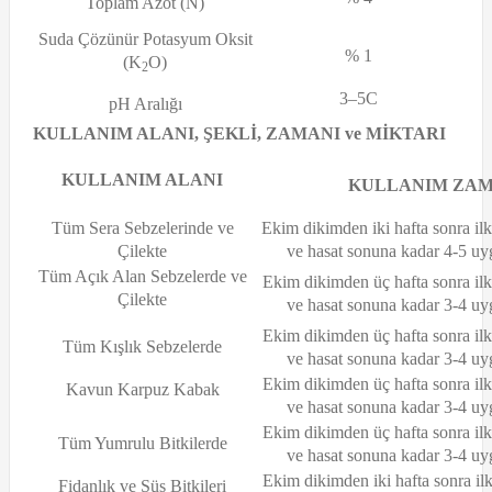
Toplam Azot (N)
Suda Çözünür Potasyum Oksit
% 1
(K
O)
2
3–5C
pH Aralığı
KULLANIM ALANI, ŞEKLİ, ZAMANI ve MİKTARI
KULLANIM ALANI
KULLANIM ZAM
Tüm Sera Sebzelerinde ve
Ekim dikimden iki hafta sonra il
Çilekte
ve hasat sonuna kadar 4-5 uy
Tüm Açık Alan Sebzelerde ve
Ekim dikimden üç hafta sonra ilk
Çilekte
ve hasat sonuna kadar 3-4 uy
Ekim dikimden üç hafta sonra ilk
Tüm Kışlık Sebzelerde
ve hasat sonuna kadar 3-4 uy
Ekim dikimden üç hafta sonra ilk
Kavun Karpuz Kabak
ve hasat sonuna kadar 3-4 uy
Ekim dikimden üç hafta sonra ilk
Tüm Yumrulu Bitkilerde
ve hasat sonuna kadar 3-4 uy
Ekim dikimden iki hafta sonra il
Fidanlık ve Süs Bitkileri