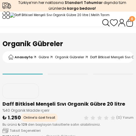
Türkiye’nin her noktasına
Standart Tohumlar
dışında tüm
Geri Dön
Geri Dön
Geri Dön
Geri Dön
Geri Dön
ürünlerde
kargo bedava!
0
ğı
iştirme
enleyiciler
ları
leri
zemeleri
kürt
Organik Gübreler
arı
releri
lendirme
k Asit
Anasayfa
Gübre
Organik Gübreler
Daff Bitkisel Menşeli Sıvı O
leri
ipmanlar
balaj
rı
r
 Ürünleri
iciler
Daff Bitkisel Menşeli Sıvı Organik Gübre 20 litre
arı
eler
 Ürünleri
%40 Organik Madde içerir
₺ 1.250
Online'a özel fırsat
(0) Yorum
humlar
Ürünleri
Bu ürünü
₺ 129
den başlayan taksitlerle satın alabilirsiniz.
Taksit Seçenekleri