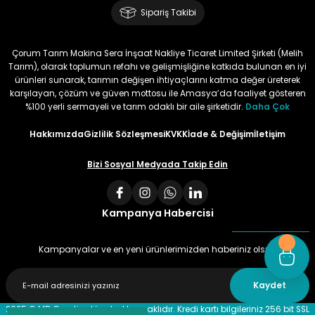
Sipariş Takibi
Bu ürün çok neşeli değil aynı
anda süs yoncasıyla ektim.
Çorum Tarım Makina Sera İnşaat Nakliye Ticaret Limited Şirketi (Melih
Bunun akibeti 2024 yazına belli
Tarım), olarak toplumun refahı ve gelişmişliğine katkıda bulunan en iyi
olacak
ürünleri sunarak, tarımın değişen ihtiyaçlarını katma değer üreterek
karşılayan, çözüm ve güven mottosu ile Amasya’da faaliyet gösteren
S... Ö... | 23/01/2024
%100 yerli sermayeli ve tarım odaklı bir aile şirketidir.
Daha Çok
Hakkımızda
Gizlilik Sözleşmesi
KVKK
İade & Değişim
İletişim
Deneyimini Paylaş
Bizi Sosyal Medyada Takip Edin
Kampanya Habercisi
Kampanyalar ve en yeni ürünlerimizden haberiniz olsun
Kaydet
2025 © MD Creative tüm hakları saklıdır. Kredi kartı bilgileriniz 256 bit SSL