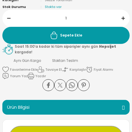
Kategori
Sebze Tohumları
Stok Durumu
Stokta var
Sepete Ekle
Saat 15:00’a kadar ki tüm siparişler aynı gün
Hepsijet
kargoda!
Aynı Gün Kargo
Stoktan Teslim
Tavsiye Et
Karşılaştır
Fiyat Alarmı
Yorum Yaz
Yazdır
Ürün Bilgisi