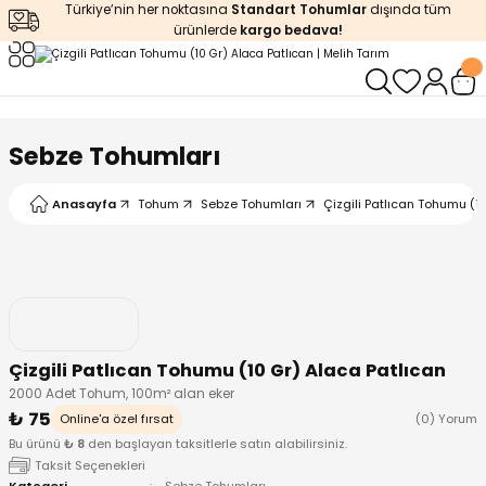
Türkiye’nin her noktasına
Standart Tohumlar
dışında tüm
Geri Dön
Geri Dön
Geri Dön
Geri Dön
Geri Dön
ürünlerde
kargo bedava!
ğı
iştirme
enleyiciler
ları
leri
zemeleri
kürt
Sebze Tohumları
arı
releri
lendirme
k Asit
Anasayfa
Tohum
Sebze Tohumları
Çizgili Patlıcan Tohumu (1
leri
ipmanlar
balaj
rı
r
 Ürünleri
iciler
Çizgili Patlıcan Tohumu (10 Gr) Alaca Patlıcan
arı
eler
 Ürünleri
2000 Adet Tohum, 100m² alan eker
₺ 75
Online'a özel fırsat
(0) Yorum
humlar
Ürünleri
Bu ürünü
₺ 8
den başlayan taksitlerle satın alabilirsiniz.
Taksit Seçenekleri