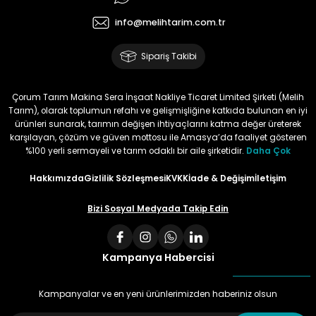
Kullandığımda yorum
yapacağım
info@melihtarim.com.tr
Memnun Akkan | 23/01/2024
Sipariş Takibi
Bu ürün çok neşeli değil aynı
anda süs yoncasıyla ektim.
Çorum Tarım Makina Sera İnşaat Nakliye Ticaret Limited Şirketi (Melih
Bunun akibeti 2024 yazına belli
Tarım), olarak toplumun refahı ve gelişmişliğine katkıda bulunan en iyi
olacak
ürünleri sunarak, tarımın değişen ihtiyaçlarını katma değer üreterek
karşılayan, çözüm ve güven mottosu ile Amasya’da faaliyet gösteren
S... Ö... | 23/01/2024
%100 yerli sermayeli ve tarım odaklı bir aile şirketidir.
Daha Çok
Hakkımızda
Gizlilik Sözleşmesi
KVKK
İade & Değişim
İletişim
Deneyimini Paylaş
Bizi Sosyal Medyada Takip Edin
Kampanya Habercisi
Kampanyalar ve en yeni ürünlerimizden haberiniz olsun