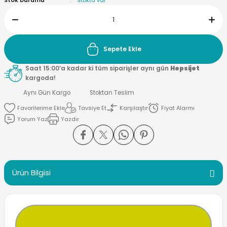
Stok Durumu
Stokta var
Sepete Ekle
Saat 15:00’a kadar ki tüm siparişler aynı gün
Hepsijet
kargoda!
Aynı Gün Kargo
Stoktan Teslim
Tavsiye Et
Karşılaştır
Fiyat Alarmı
Yorum Yaz
Yazdır
Ürün Bilgisi