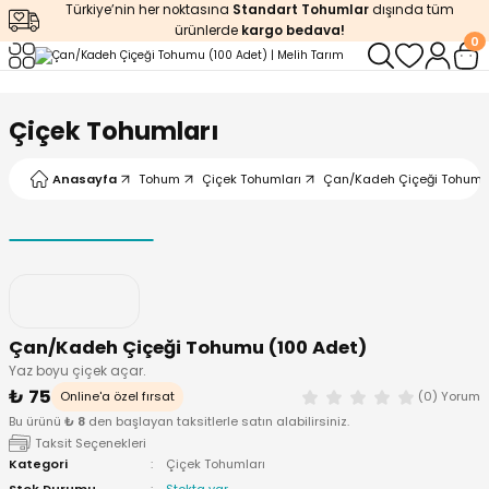
Türkiye’nin her noktasına
Standart Tohumlar
dışında tüm
Geri Dön
Geri Dön
Geri Dön
Geri Dön
Geri Dön
ürünlerde
kargo bedava!
0
ğı
iştirme
enleyiciler
Çiçek Tohumları
ları
leri
zemeleri
kürt
Anasayfa
Tohum
Çiçek Tohumları
Çan/Kadeh Çiçeği Tohumu 
arı
releri
lendirme
k Asit
leri
ipmanlar
balaj
rı
r
 Ürünleri
iciler
Çan/Kadeh Çiçeği Tohumu (100 Adet)
Yaz boyu çiçek açar.
arı
eler
 Ürünleri
₺ 75
Online'a özel fırsat
(0) Yorum
Bu ürünü
₺ 8
den başlayan taksitlerle satın alabilirsiniz.
humlar
Ürünleri
Taksit Seçenekleri
Kategori
Çiçek Tohumları