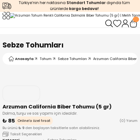
Türkiye’nin her noktasına
Standart Tohumlar
dışında tüm
Geri Dön
Geri Dön
Geri Dön
Geri Dön
Geri Dön
ürünlerde
kargo bedava!
ğı
iştirme
enleyiciler
ları
leri
zemeleri
kürt
Sebze Tohumları
arı
releri
lendirme
k Asit
Anasayfa
Tohum
Sebze Tohumları
Arzuman California Biber 
leri
ipmanlar
balaj
rı
r
 Ürünleri
iciler
Arzuman California Biber Tohumu (5 gr)
arı
eler
 Ürünleri
Dolma, turşu ve sos yapımı için idealdir.
₺ 85
Online'a özel fırsat
(0) Yorum
humlar
Ürünleri
Bu ürünü
₺ 9
den başlayan taksitlerle satın alabilirsiniz.
Taksit Seçenekleri