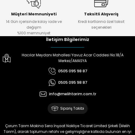
Gönder
Ürün hazırlamada
,göndermede,telefonda bilgi
Müşteri Memnuniyeti
Taksitli Alışveriş
almada çok yardımcılar.Melih
14 Gün içerisinde kolay iade ve
Kredi kartlarına özel taksit
Tarıma teşekkürler.
değişim
seçenekleri
%100 memnuniyet
Doğan Zeki Gürbüz | 23/01/2024
İletişim Bilgilerimiz
Ürün elime çok çabuk ulaştı.
Hacılar Meydanı Mahallesi Yavuz Acar Caddesi No:18/A
Henüz kullanmadım.
Merkez/AMASYA
Kullandığımda yorum
yapacağım
0505 095 98 87
Memnun Akkan | 23/01/2024
0505 095 98 87
info@melihtarim.com.tr
Bu ürün çok neşeli değil aynı
anda süs yoncasıyla ektim.
Bunun akibeti 2024 yazına belli
Sipariş Takibi
olacak
S... Ö... | 23/01/2024
Çorum Tarım Makina Sera İnşaat Nakliye Ticaret Limited Şirketi (Melih
Tarım), olarak toplumun refahı ve gelişmişliğine katkıda bulunan en iyi