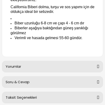
California Biberi dolma, turşu ve sos yapımı için de
oldukça ideal bir sebzedir.
Biber uzunluğu 6-8 cm ve çapı 4 - 6 cm dır
Biberler aşağıya baktığından güneş yanıklığı
görülmez
Verimli ve hasada gelmesi 55-60 gündür.
Yorumlar
Soru & Cevap
Bu ürüne ilk yorumu siz yapın!
Taksit Seçenekleri
Yorum Yaz