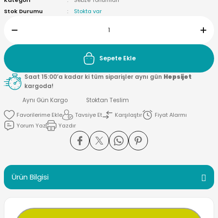
Kategori
Sebze Tohumları
Stok Durumu
Stokta var
Sepete Ekle
Saat 15:00’a kadar ki tüm siparişler aynı gün
Hepsijet
kargoda!
Aynı Gün Kargo
Stoktan Teslim
Tavsiye Et
Karşılaştır
Fiyat Alarmı
Yorum Yaz
Yazdır
Ürün Bilgisi