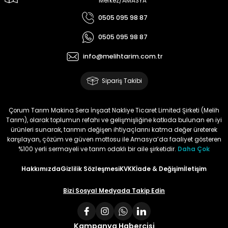
Merkez/AMASYA
0505 095 98 87
Ürün elime çok çabuk ulaştı.
Henüz kullanmadım.
0505 095 98 87
Kullandığımda yorum
yapacağım
info@melihtarim.com.tr
Memnun Akkan | 23/01/2024
Sipariş Takibi
Bu ürün çok neşeli değil aynı
anda süs yoncasıyla ektim.
Çorum Tarım Makina Sera İnşaat Nakliye Ticaret Limited Şirketi (Melih
Bunun akibeti 2024 yazına belli
Tarım), olarak toplumun refahı ve gelişmişliğine katkıda bulunan en iyi
olacak
ürünleri sunarak, tarımın değişen ihtiyaçlarını katma değer üreterek
karşılayan, çözüm ve güven mottosu ile Amasya’da faaliyet gösteren
S... Ö... | 23/01/2024
%100 yerli sermayeli ve tarım odaklı bir aile şirketidir.
Daha Çok
Hakkımızda
Gizlilik Sözleşmesi
KVKK
İade & Değişim
İletişim
Deneyimini Paylaş
Bizi Sosyal Medyada Takip Edin
Kampanya Habercisi