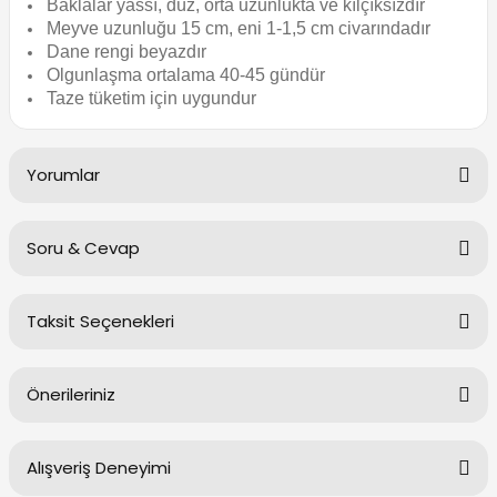
Baklalar yassı, düz, orta uzunlukta ve kılçıksızdır
Meyve uzunluğu 15 cm, eni 1-1,5 cm civarındadır
Dane rengi beyazdır
Olgunlaşma ortalama 40-45 gündür
Taze tüketim için uygundur
Yorumlar
Soru & Cevap
Bu ürüne ilk yorumu siz yapın!
Taksit Seçenekleri
Yorum Yaz
Ürün hakkında henüz soru sorulmamış.
Önerileriniz
Soru Sor
Alışveriş Deneyimi
Bu ürünün fiyat bilgisi, resim, ürün açıklamalarında ve diğer
konularda yetersiz gördüğünüz noktaları öneri formunu