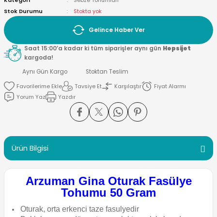
Kategori
Sebze Tohumları
Stok Durumu
Stokta yok
Gelince Haber Ver
Saat 15:00’a kadar ki tüm siparişler aynı gün
Hepsijet
kargoda!
Aynı Gün Kargo
Stoktan Teslim
Tavsiye Et
Karşılaştır
Fiyat Alarmı
Yorum Yaz
Yazdır
Ürün Bilgisi
Arzuman Gina Oturak Fasülye
Tohumu 50 Gram
Oturak, orta erkenci taze fasulyedir