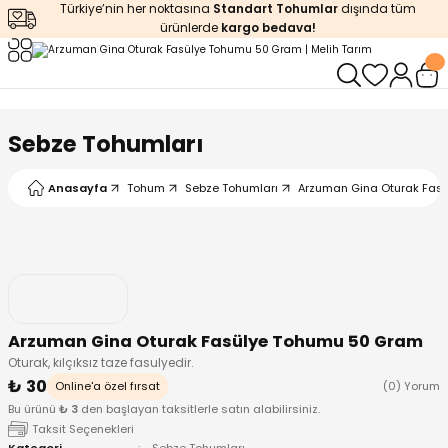
Türkiye’nin her noktasına
Standart Tohumlar
dışında tüm
Geri Dön
Geri Dön
Geri Dön
Geri Dön
Geri Dön
ürünlerde
kargo bedava!
ğı
iştirme
enleyiciler
ları
leri
zemeleri
kürt
Sebze Tohumları
arı
releri
lendirme
k Asit
Anasayfa
Tohum
Sebze Tohumları
Arzuman Gina Oturak Fas
leri
ipmanlar
balaj
rı
r
 Ürünleri
iciler
Arzuman Gina Oturak Fasülye Tohumu 50 Gram
arı
eler
 Ürünleri
Oturak, kılçıksız taze fasulyedir.
₺ 30
Online'a özel fırsat
(0) Yorum
humlar
Ürünleri
Bu ürünü
₺ 3
den başlayan taksitlerle satın alabilirsiniz.
Taksit Seçenekleri