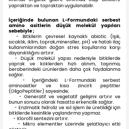
yapraktan ve topraktan uygulanabilir.
İçeriğinde bulunan L-Formundaki serbest
amino asitlerin düşük molekül yapıları
sebebiyle ;
- Bitkilerin çevresel kaynaklı abiotic (Işık,
sıcaklık, iklim, toprak,mineraller, pH) ve hatalı ilaç
kullanımlarından doğan stres koşullarına karşı
dayanıklılığını artırır.
- Düşük molekül yapısı nedeniyle bitkilerde
yaprak ve köklerden hızlı alınım, taşınma,
beraberindeki ürünlerden daha çok faydalanma
sağlar.
- İçeriğindeki L-Formundaki serbest
aminoasitler ve kısa zincirli peptitler
(OligoPeptitler) sayesinde;
- Generatif ve vegetatif gelişimi artırır ve
bunun sonucu olarak hasatta erkencilik sağlar.
- Enzimatik hidroliz ve ısıl işlem ile üretildiği için
bitkilerde kesinlikle yaşlandırma yapmaz.
- Klorofil sentezini artırır.
- Mikro elementler üzerinde şelatlayıcı etki