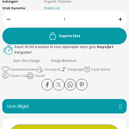
Kategori
Organik Gübreler
Stok Durumu
Stokta var
Sepete Ekle
Saat 15:00’a kadar ki tüm siparişler aynı gün
Hepsijet
kargoda!
Aynı Gün Kargo
Kargo Bedava
Tavsiye Et
Karşılaştır
Fiyat Alarmı
Yorum Yaz
Yazdır
Ürün Bilgisi