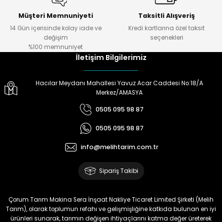
Müşteri Memnuniyeti
Taksitli Alışveriş
Ö... Ö... | 24/01/2024
14 Gün içerisinde kolay iade ve
Kredi kartlarına özel taksit
Gönder
değişim
seçenekleri
Ürün hazırlamada
%100 memnuniyet
,göndermede,telefonda bilgi
İletişim Bilgilerimiz
almada çok yardımcılar.Melih
Tarıma teşekkürler.
Hacılar Meydanı Mahallesi Yavuz Acar Caddesi No:18/A
Doğan Zeki Gürbüz | 23/01/2024
Merkez/AMASYA
0505 095 98 87
Ürün elime çok çabuk ulaştı.
Henüz kullanmadım.
0505 095 98 87
Kullandığımda yorum
yapacağım
info@melihtarim.com.tr
Memnun Akkan | 23/01/2024
Sipariş Takibi
Bu ürün çok neşeli değil aynı
anda süs yoncasıyla ektim.
Çorum Tarım Makina Sera İnşaat Nakliye Ticaret Limited Şirketi (Melih
Bunun akibeti 2024 yazına belli
Tarım), olarak toplumun refahı ve gelişmişliğine katkıda bulunan en iyi
olacak
ürünleri sunarak, tarımın değişen ihtiyaçlarını katma değer üreterek