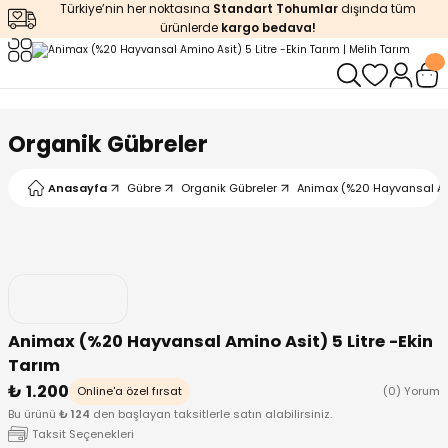
Türkiye’nin her noktasına
Standart Tohumlar
dışında tüm
Geri Dön
Geri Dön
Geri Dön
Geri Dön
Geri Dön
ürünlerde
kargo bedava!
ğı
iştirme
enleyiciler
ları
leri
zemeleri
kürt
Organik Gübreler
arı
releri
lendirme
k Asit
Anasayfa
Gübre
Organik Gübreler
Animax (%20 Hayvansal Amin
leri
ipmanlar
balaj
rı
r
 Ürünleri
iciler
Animax (%20 Hayvansal Amino Asit) 5 Litre -Ekin
arı
eler
 Ürünleri
Tarım
₺ 1.200
Online'a özel fırsat
(0) Yorum
humlar
Ürünleri
Bu ürünü
₺ 124
den başlayan taksitlerle satın alabilirsiniz.
Taksit Seçenekleri