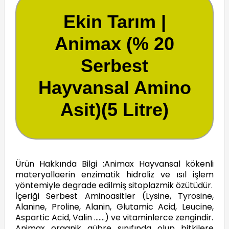
Ekin Tarım |
Animax (% 20
Serbest
Hayvansal Amino
Asit)(5 Litre)
Ürün Hakkında Bilgi :Animax Hayvansal kökenli
materyallaerin enzimatik hidroliz ve ısıl işlem
yöntemiyle degrade edilmiş sitoplazmik özütüdür.
İçeriği Serbest Aminoasitler (Lysine, Tyrosine,
Alanine, Proline, Alanin, Glutamic Acid, Leucine,
Aspartic Acid, Valin …….) ve vitaminlerce zengindir.
Animax organik gübre sınıfında olup bitkilere