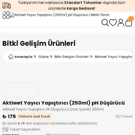
Türkiye’nin her noktasına
Standart Tohumlar
dışında tüm
Geri Dön
Geri Dön
Geri Dön
Geri Dön
Geri Dön
ürünlerde
kargo bedava!
ğı
iştirme
enleyiciler
ları
leri
zemeleri
kürt
Bitki Gelişim Ürünleri
arı
releri
lendirme
k Asit
Anasayfa
Gübre
Bitki Gelişim Ürünleri
Aktiwet Yayıcı Yapıştır
leri
ipmanlar
balaj
rı
r
 Ürünleri
iciler
Aktiwet Yayıcı Yapıştırıcı (250ml) pH Düşürücü
arı
eler
 Ürünleri
Aktiwet Yayıcı Yapıştırıcı Ph Düşürücü (non iyonik) 250ml
₺ 175
Online'a özel fırsat
(0) Yorum
humlar
Ürünleri
Bu ürünü
₺ 18
den başlayan taksitlerle satın alabilirsiniz.
Taksit Seçenekleri