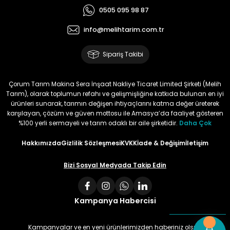
Henüz kullanmadım.
0505 095 98 87
Kullandığımda yorum
yapacağım
info@melihtarim.com.tr
Memnun Akkan | 23/01/2024
Sipariş Takibi
Bu ürün çok neşeli değil aynı
anda süs yoncasıyla ektim.
Çorum Tarım Makina Sera İnşaat Nakliye Ticaret Limited Şirketi (Melih
Bunun akibeti 2024 yazına belli
Tarım), olarak toplumun refahı ve gelişmişliğine katkıda bulunan en iyi
olacak
ürünleri sunarak, tarımın değişen ihtiyaçlarını katma değer üreterek
karşılayan, çözüm ve güven mottosu ile Amasya’da faaliyet gösteren
S... Ö... | 23/01/2024
%100 yerli sermayeli ve tarım odaklı bir aile şirketidir.
Daha Çok
Hakkımızda
Gizlilik Sözleşmesi
KVKK
İade & Değişim
İletişim
Deneyimini Paylaş
Bizi Sosyal Medyada Takip Edin
Kampanya Habercisi
Kampanyalar ve en yeni ürünlerimizden haberiniz olsun