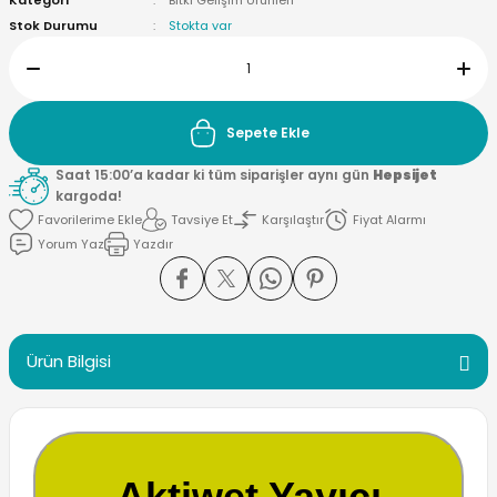
Kategori
Bitki Gelişim Ürünleri
Stok Durumu
Stokta var
Sepete Ekle
Saat 15:00’a kadar ki tüm siparişler aynı gün
Hepsijet
kargoda!
Tavsiye Et
Karşılaştır
Fiyat Alarmı
Yorum Yaz
Yazdır
Ürün Bilgisi
Aktiwet Yayıcı