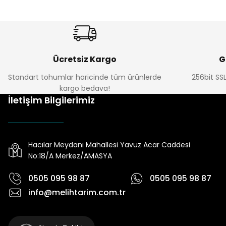
Ücretsiz Kargo
G
Standart tohumlar haricinde tüm ürünlerde
256bit SSL
kargo bedava!
İletişim Bilgilerimiz
Hacılar Meydanı Mahallesi Yavuz Acar Caddesi
No:18/A Merkez/AMASYA
0505 095 98 87
0505 095 98 87
info@melihtarim.com.tr