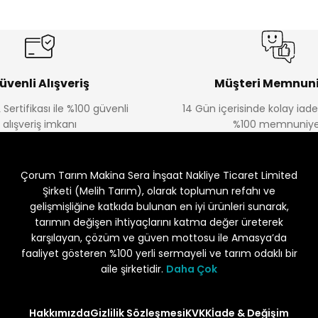
üvenli Alışveriş
Müşteri Memnuni
 Sertifikası ile %100 güvenli
14 Gün içerisinde kolay iad
alışveriş imkanı
%100 memnuniye
Çorum Tarım Makina Sera İnşaat Nakliye Ticaret Limited
Şirketi (Melih Tarım), olarak toplumun refahı ve
gelişmişliğine katkıda bulunan en iyi ürünleri sunarak,
tarımın değişen ihtiyaçlarını katma değer üreterek
karşılayan, çözüm ve güven mottosu ile Amasya’da
faaliyet gösteren %100 yerli sermayeli ve tarım odaklı bir
aile şirketidir.
Daha Çok
Hakkımızda
Gizlilik Sözleşmesi
KVKK
İade & Değişim