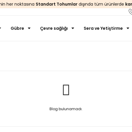
’nin her noktasına
Standart Tohumlar
dışında tüm ürünlerde
ka
Gübre
Çevre sağlığı
Sera ve Yetiştirme
Blog bulunamadı.