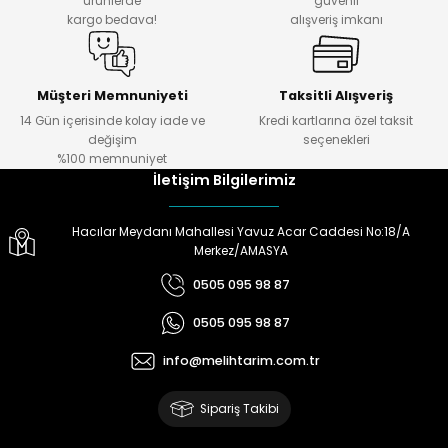
ürünlerde
güvenli
kargo bedava!
alışveriş imkanı
Müşteri Memnuniyeti
Taksitli Alışveriş
14 Gün içerisinde kolay iade ve
Kredi kartlarına özel taksit
değişim
seçenekleri
%100 memnuniyet
İletişim Bilgilerimiz
Hacılar Meydanı Mahallesi Yavuz Acar Caddesi No:18/A
Merkez/AMASYA
0505 095 98 87
0505 095 98 87
info@melihtarim.com.tr
Sipariş Takibi