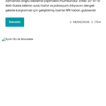
zamanda doğru besleme yapmakla mümkündür. Entec 20-10-10
Akıllı Gübre, bitkinin azot, fosfor ve potasyum ihtiyacını dengeli
şekilde karşılamak için geliştirilmiş özel bir NPK taban gübresidir.
Devamı
08/05/2026
17:54