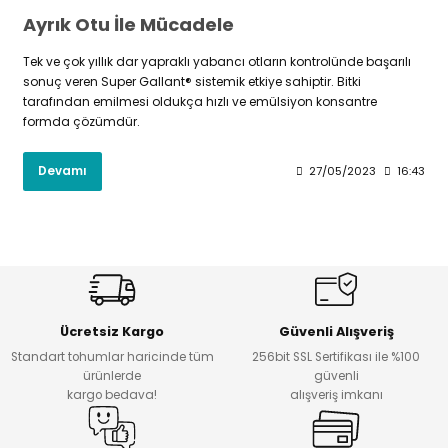
Ayrık Otu İle Mücadele
Tek ve çok yıllık dar yapraklı yabancı otların kontrolünde başarılı
sonuç veren Super Gallant® sistemik etkiye sahiptir. Bitki
tarafından emilmesi oldukça hızlı ve emülsiyon konsantre
formda çözümdür.
Devamı
27/05/2023
16:43
Ücretsiz Kargo
Güvenli Alışveriş
Standart tohumlar haricinde tüm
256bit SSL Sertifikası ile %100
ürünlerde
güvenli
kargo bedava!
alışveriş imkanı