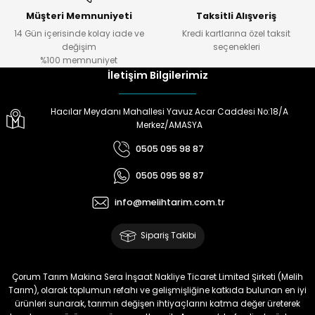
Müşteri Memnuniyeti
Taksitli Alışveriş
14 Gün içerisinde kolay iade ve
Kredi kartlarına özel taksit
değişim
seçenekleri
%100 memnuniyet
İletişim Bilgilerimiz
Hacılar Meydanı Mahallesi Yavuz Acar Caddesi No:18/A
Merkez/AMASYA
0505 095 98 87
0505 095 98 87
info@melihtarim.com.tr
Sipariş Takibi
Çorum Tarım Makina Sera İnşaat Nakliye Ticaret Limited Şirketi (Melih
Tarım), olarak toplumun refahı ve gelişmişliğine katkıda bulunan en iyi
ürünleri sunarak, tarımın değişen ihtiyaçlarını katma değer üreterek