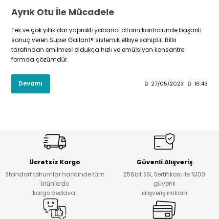
Ayrık Otu İle Mücadele
Tek ve çok yıllık dar yapraklı yabancı otların kontrolünde başarılı
sonuç veren Super Gallant® sistemik etkiye sahiptir. Bitki
tarafından emilmesi oldukça hızlı ve emülsiyon konsantre
formda çözümdür.
Devamı
27/05/2023
16:43
Ücretsiz Kargo
Güvenli Alışveriş
Standart tohumlar haricinde tüm
256bit SSL Sertifikası ile %100
ürünlerde
güvenli
kargo bedava!
alışveriş imkanı