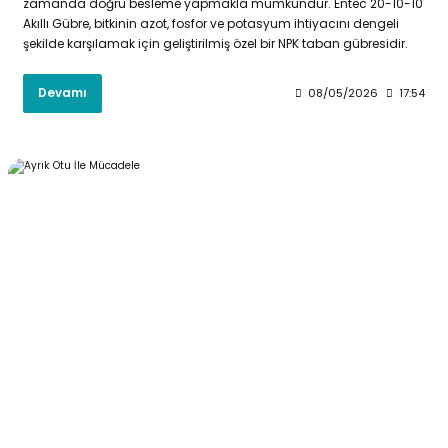
zamanda doğru besleme yapmakla mümkündür. Entec 20-10-10
Akıllı Gübre, bitkinin azot, fosfor ve potasyum ihtiyacını dengeli
şekilde karşılamak için geliştirilmiş özel bir NPK taban gübresidir.
Devamı
08/05/2026
17:54