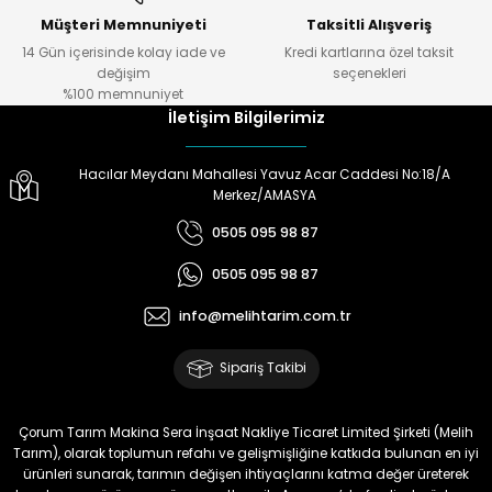
Müşteri Memnuniyeti
Taksitli Alışveriş
14 Gün içerisinde kolay iade ve
Kredi kartlarına özel taksit
değişim
seçenekleri
%100 memnuniyet
İletişim Bilgilerimiz
Hacılar Meydanı Mahallesi Yavuz Acar Caddesi No:18/A
Merkez/AMASYA
0505 095 98 87
0505 095 98 87
info@melihtarim.com.tr
Sipariş Takibi
Çorum Tarım Makina Sera İnşaat Nakliye Ticaret Limited Şirketi (Melih
Tarım), olarak toplumun refahı ve gelişmişliğine katkıda bulunan en iyi
ürünleri sunarak, tarımın değişen ihtiyaçlarını katma değer üreterek